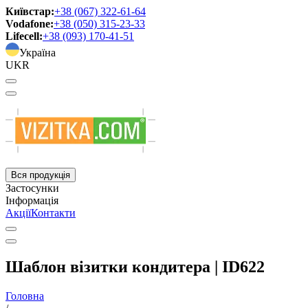
Київстар:
+38 (067) 322-61-64
Vodafone:
+38 (050) 315-23-33
Lifecell:
+38 (093) 170-41-51
Україна
UKR
Вся продукція
Застосунки
Інформація
Акції
Контакти
Шаблон візитки кондитера | ID622
Головна