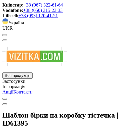
Київстар:
+38 (067) 322-61-64
Vodafone:
+38 (050) 315-23-33
Lifecell:
+38 (093) 170-41-51
Україна
UKR
Вся продукція
Застосунки
Інформація
Акції
Контакти
Шаблон бірки на коробку тістечка |
ID61395