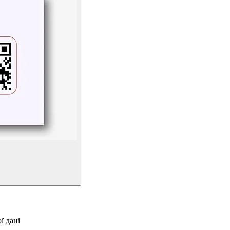
ї дані