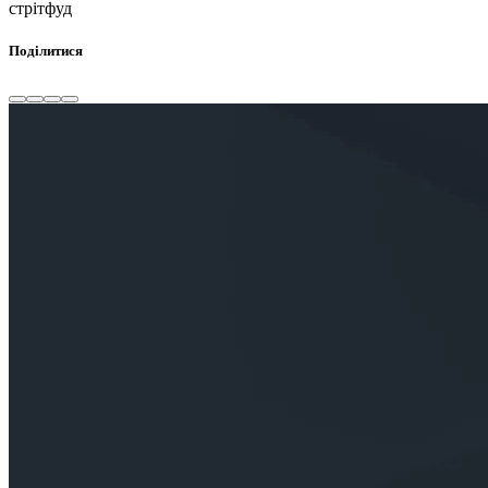
стрітфуд
Поділитися