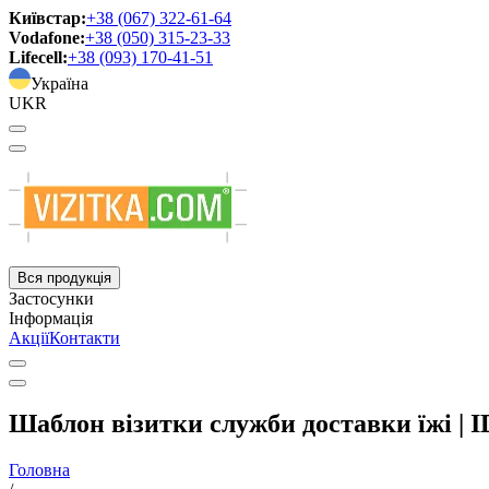
Київстар:
+38 (067) 322-61-64
Vodafone:
+38 (050) 315-23-33
Lifecell:
+38 (093) 170-41-51
Україна
UKR
Вся продукція
Застосунки
Інформація
Акції
Контакти
Шаблон візитки служби доставки їжі | I
Головна