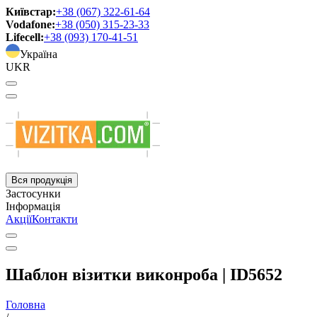
Київстар:
+38 (067) 322-61-64
Vodafone:
+38 (050) 315-23-33
Lifecell:
+38 (093) 170-41-51
Україна
UKR
Вся продукція
Застосунки
Інформація
Акції
Контакти
Шаблон візитки виконроба | ID5652
Головна