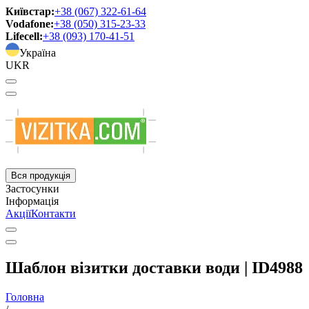
Київстар:
+38 (067) 322-61-64
Vodafone:
+38 (050) 315-23-33
Lifecell:
+38 (093) 170-41-51
Україна
UKR
Вся продукція
Застосунки
Інформація
Акції
Контакти
Шаблон візитки доставки води | ID4988
Головна