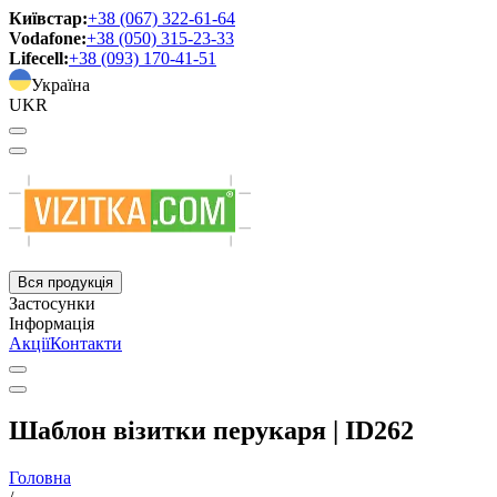
Київстар:
+38 (067) 322-61-64
Vodafone:
+38 (050) 315-23-33
Lifecell:
+38 (093) 170-41-51
Україна
UKR
Вся продукція
Застосунки
Інформація
Акції
Контакти
Шаблон візитки перукаря | ID262
Головна