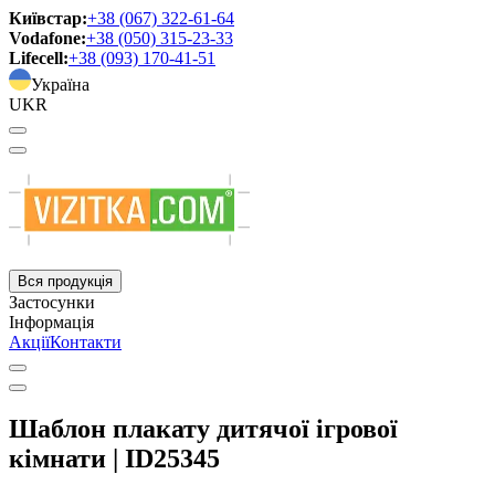
Київстар:
+38 (067) 322-61-64
Vodafone:
+38 (050) 315-23-33
Lifecell:
+38 (093) 170-41-51
Україна
UKR
Вся продукція
Застосунки
Інформація
Акції
Контакти
Шаблон плакату дитячої ігрової
кімнати | ID25345