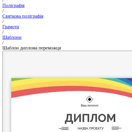
/
Поліграфія
/
Святкова поліграфія
/
Грамоти
/
Шаблони
/
Шаблон диплома переможця