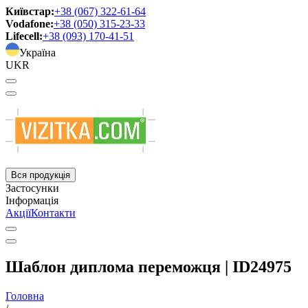
Київстар:
+38 (067) 322-61-64
Vodafone:
+38 (050) 315-23-33
Lifecell:
+38 (093) 170-41-51
Україна
UKR
Вся продукція
Застосунки
Інформація
Акції
Контакти
Шаблон диплома переможця | ID24975
Головна