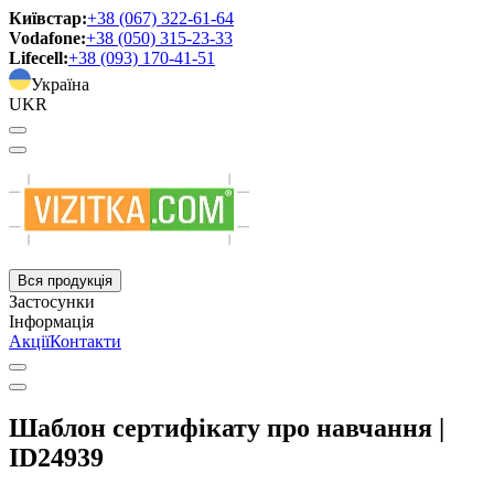
Київстар:
+38 (067) 322-61-64
Vodafone:
+38 (050) 315-23-33
Lifecell:
+38 (093) 170-41-51
Україна
UKR
Вся продукція
Застосунки
Інформація
Акції
Контакти
Шаблон сертифікату про навчання |
ID24939