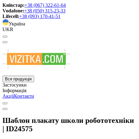
Київстар:
+38 (067) 322-61-64
Vodafone:
+38 (050) 315-23-33
Lifecell:
+38 (093) 170-41-51
Україна
UKR
Вся продукція
Застосунки
Інформація
Акції
Контакти
Шаблон плакату школи робототехніки
| ID24575