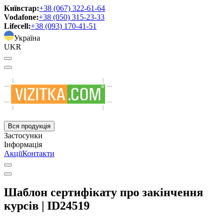
Київстар:
+38 (067) 322-61-64
Vodafone:
+38 (050) 315-23-33
Lifecell:
+38 (093) 170-41-51
Україна
UKR
Вся продукція
Застосунки
Інформація
Акції
Контакти
Шаблон сертифікату про закінчення
курсів | ID24519