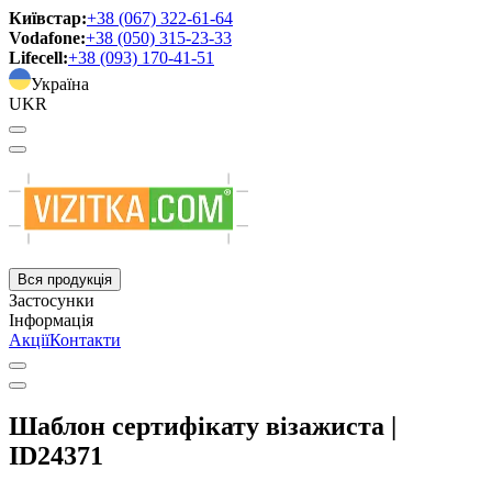
Київстар:
+38 (067) 322-61-64
Vodafone:
+38 (050) 315-23-33
Lifecell:
+38 (093) 170-41-51
Україна
UKR
Вся продукція
Застосунки
Інформація
Акції
Контакти
Шаблон сертифікату візажиста |
ID24371