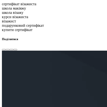
сертифікат візажиста
школа макіяжу
школа візажу
курси візажиста
візажист
подарунковий сертифікат
купити сертифікат
Поділитися