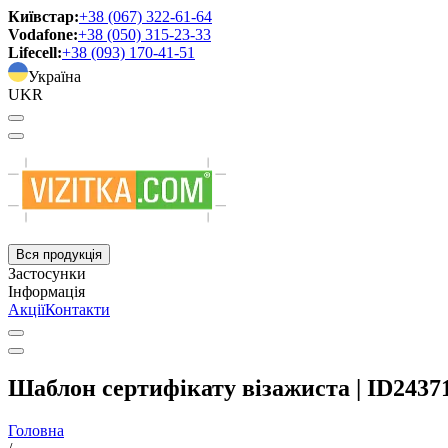
Київстар:
+38 (067) 322-61-64
Vodafone:
+38 (050) 315-23-33
Lifecell:
+38 (093) 170-41-51
Україна
UKR
Вся продукція
Застосунки
Інформація
Акції
Контакти
Шаблон сертифікату візажиста | ID2437
Головна