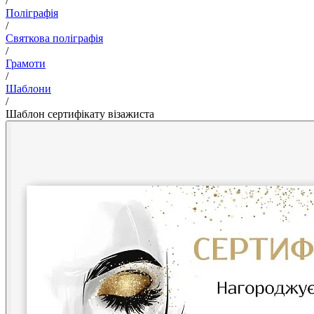
/
Поліграфія
/
Святкова поліграфія
/
Грамоти
/
Шаблони
/
Шаблон сертифікату візажиста