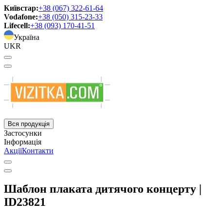
Київстар:
+38 (067) 322-61-64
Vodafone:
+38 (050) 315-23-33
Lifecell:
+38 (093) 170-41-51
Україна
UKR
Вся продукція
Застосунки
Інформація
Акції
Контакти
Шаблон плаката дитячого концерту |
ID23821