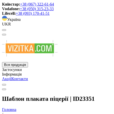
Київстар:
+38 (067) 322-61-64
Vodafone:
+38 (050) 315-23-33
Lifecell:
+38 (093) 170-41-51
Україна
UKR
Вся продукція
Застосунки
Інформація
Акції
Контакти
Шаблон плаката піцерії | ID23351
Головна