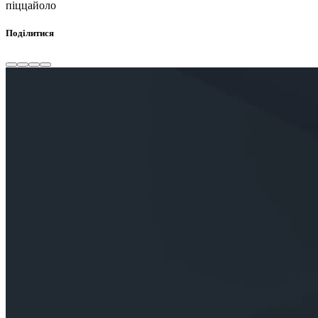
піццайоло
Поділитися