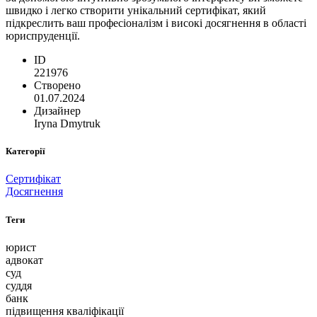
швидко і легко створити унікальний сертифікат, який
підкреслить ваш професіоналізм і високі досягнення в області
юриспруденції.
ID
221976
Створено
01.07.2024
Дизайнер
Iryna Dmytruk
Категорії
Сертифікат
Досягнення
Теги
юрист
адвокат
суд
суддя
банк
підвищення кваліфікації