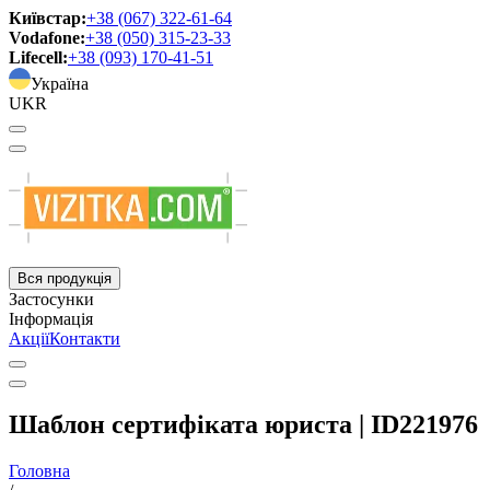
Київстар:
+38 (067) 322-61-64
Vodafone:
+38 (050) 315-23-33
Lifecell:
+38 (093) 170-41-51
Україна
UKR
Вся продукція
Застосунки
Інформація
Акції
Контакти
Шаблон сертифіката юриста | ID221976
Головна