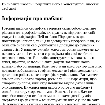
Вибирайте шаблон і редагуйте його в конструкторі, вносячи
свої дані
Інформація про шаблон
Готовий шаблон сертифіката юриста являє собою ідеальне
рішення для професіоналів, які прагнуть підкреслити свій
статус і кваліфікацію. Цей шаблон Підходить як для
початківців юристів, так і для досвідчених професіоналів, які
бажають оновити свої документи відповідно до сучасних
стандартів. У нашому онлайн-конструкторі ви можете легко
налаштувати всі елементи сертифіката під свої особисті
переваги і вимоги. В онлайн-конструкторі можна змінити
текст, шрифти, кольори і навіть додати логотипи вашої
компанії або організації. Крім того, наш конструктор дозволяє
додавати зображення, графічні елементи і різні декоративні
деталі, що робить кожен сертифікат унікальним. Ви зможете
самостійно вибрати формат, розмір та інші параметри, щоб
створити диплом, який буде повністю відповідати вашим
очікуванням. Використання нашого готового шаблону і
онлайн-конструктора економить Ваш час і сили. Вам не
потрібно володіти особливими навичками дизайну або
звертатися до фахівців – всі інструменти вже є у нас на сайті.
За допомогою інтуїтивно зрозумілого інтерфейсу ви зможете