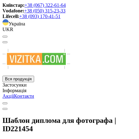
Київстар:
+38 (067) 322-61-64
Vodafone:
+38 (050) 315-23-33
Lifecell:
+38 (093) 170-41-51
Україна
UKR
Вся продукція
Застосунки
Інформація
Акції
Контакти
Шаблон диплома для фотографа |
ID221454