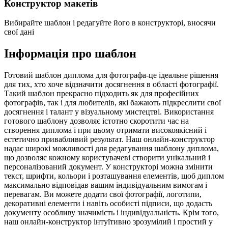
Конструктор макетів
Вибирайте шаблон і редагуйте його в конструкторі, вносячи
свої дані
Інформація про шаблон
Готовий шаблон диплома для фотографа-це ідеальне рішення
для тих, хто хоче відзначити досягнення в області фотографії.
Такий шаблон прекрасно підходить як для професійних
фотографів, так і для любителів, які бажають підкреслити свої
досягнення і талант у візуальному мистецтві. Використання
готового шаблону дозволяє істотно скоротити час на
створення диплома і при цьому отримати високоякісний і
естетично привабливий результат. Наш онлайн-конструктор
надає широкі можливості для редагування шаблону диплома,
що дозволяє кожному користувачеві створити унікальний і
персоналізований документ. У конструкторі можна змінити
текст, шрифти, кольори і розташування елементів, щоб диплом
максимально відповідав вашим індивідуальним вимогам і
перевагам. Ви можете додати свої фотографії, логотипи,
декоративні елементи і навіть особисті підписи, що додасть
документу особливу значимість і індивідуальність. Крім того,
наш онлайн-конструктор інтуїтивно зрозумілий і простий у