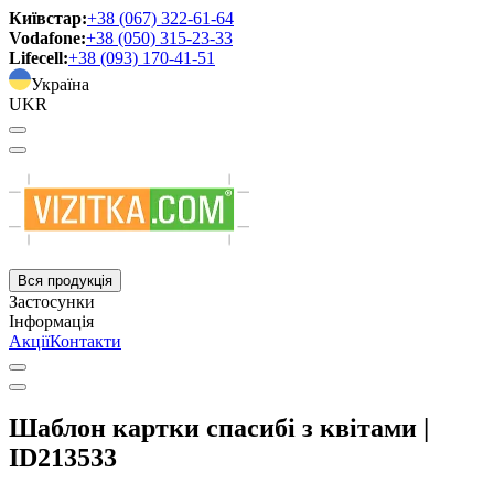
Київстар:
+38 (067) 322-61-64
Vodafone:
+38 (050) 315-23-33
Lifecell:
+38 (093) 170-41-51
Україна
UKR
Вся продукція
Застосунки
Інформація
Акції
Контакти
Шаблон картки спасибі з квітами |
ID213533