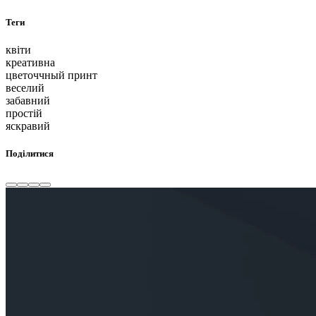
Теги
квіти
креативна
цветоччный принт
веселий
забавний
простій
яскравий
Поділитися