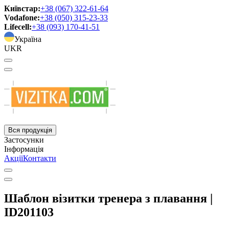
Київстар:
+38 (067) 322-61-64
Vodafone:
+38 (050) 315-23-33
Lifecell:
+38 (093) 170-41-51
Україна
UKR
Вся продукція
Застосунки
Інформація
Акції
Контакти
Шаблон візитки тренера з плавання |
ID201103