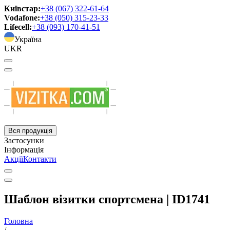
Київстар:
+38 (067) 322-61-64
Vodafone:
+38 (050) 315-23-33
Lifecell:
+38 (093) 170-41-51
Україна
UKR
Вся продукція
Застосунки
Інформація
Акції
Контакти
Шаблон візитки спортсмена | ID1741
Головна