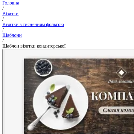
Головна
/
Візитки
/
Візитки з тисненням фольгою
/
Шаблони
/
Шаблон візитки кондитерської