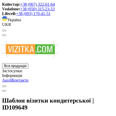
Київстар:
+38 (067) 322-61-64
Vodafone:
+38 (050) 315-23-33
Lifecell:
+38 (093) 170-41-51
Україна
UKR
Вся продукція
Застосунки
Інформація
Акції
Контакти
Шаблон візитки кондитерської |
ID109649