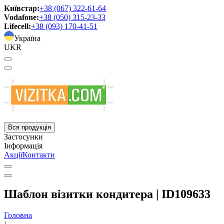
Київстар:
+38 (067) 322-61-64
Vodafone:
+38 (050) 315-23-33
Lifecell:
+38 (093) 170-41-51
Україна
UKR
Вся продукція
Застосунки
Інформація
Акції
Контакти
Шаблон візитки кондитера | ID109633
Головна