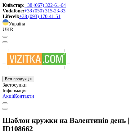
Київстар:
+38 (067) 322-61-64
Vodafone:
+38 (050) 315-23-33
Lifecell:
+38 (093) 170-41-51
Україна
UKR
Вся продукція
Застосунки
Інформація
Акції
Контакти
Шаблон кружки на Валентинів день |
ID108662