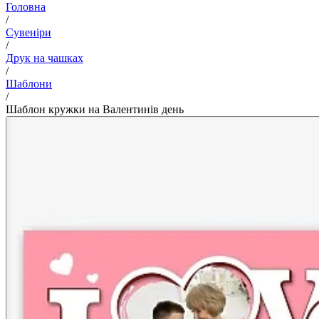
Головна
/
Сувеніри
/
Друк на чашках
/
Шаблони
/
Шаблон кружки на Валентинів день