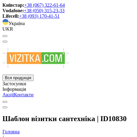
Київстар:
+38 (067) 322-61-64
Vodafone:
+38 (050) 315-23-33
Lifecell:
+38 (093) 170-41-51
Україна
UKR
Вся продукція
Застосунки
Інформація
Акції
Контакти
Шаблон візитки сантехніка | ID10830
Головна