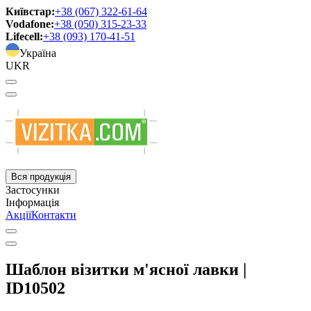
Київстар:
+38 (067) 322-61-64
Vodafone:
+38 (050) 315-23-33
Lifecell:
+38 (093) 170-41-51
Україна
UKR
Вся продукція
Застосунки
Інформація
Акції
Контакти
Шаблон візитки м'ясної лавки |
ID10502