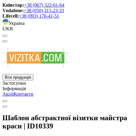
Київстар:
+38 (067) 322-61-64
Vodafone:
+38 (050) 315-23-33
Lifecell:
+38 (093) 170-41-51
Україна
UKR
Вся продукція
Застосунки
Інформація
Акції
Контакти
Шаблон абстрактної візитки майстра
краси | ID10339