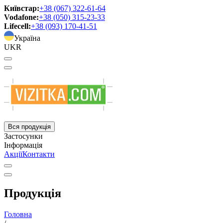
Київстар:
+38 (067) 322-61-64
Vodafone:
+38 (050) 315-23-33
Lifecell:
+38 (093) 170-41-51
Україна
UKR
Вся продукція
Застосунки
Інформація
Акції
Контакти
Продукція
Головна