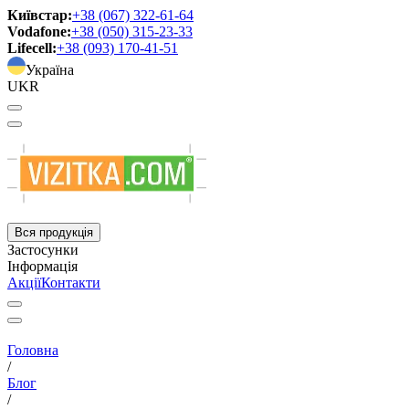
Київстар:
+38 (067) 322-61-64
Vodafone:
+38 (050) 315-23-33
Lifecell:
+38 (093) 170-41-51
Україна
UKR
Вся продукція
Застосунки
Інформація
Акції
Контакти
Головна
/
Блог
/