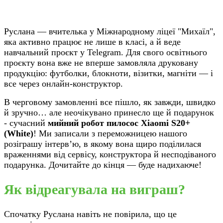
Руслана — вчителька у Міжнародному ліцеї "Михаїл",
яка активно працює не лише в класі, а й веде
навчальний проєкт у Telegram. Для свого освітнього
проєкту вона вже не вперше замовляла друковану
продукцію: футболки, блокноти, візитки, магніти — і
все через онлайн-конструктор.
В черговому замовленні все пішло, як завжди, швидко
й зручно… але неочікувано принесло ще й подарунок
- сучасний
мийний робот пилосос Xiaomi S20+
(White)
! Ми записали з переможницею нашого
розіграшу інтерв’ю, в якому вона щиро поділилася
враженнями від сервісу, конструктора й несподіваного
подарунка. Дочитайте до кінця — буде надихаюче!
Як відреагувала на виграш?
Спочатку Руслана навіть не повірила, що це