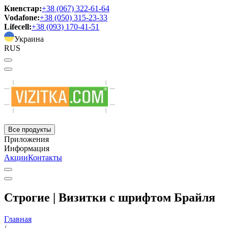
Киевстар:
+38 (067) 322-61-64
Vodafone:
+38 (050) 315-23-33
Lifecell:
+38 (093) 170-41-51
Украина
RUS
Все продукты
Приложения
Информация
Акции
Контакты
Строгие | Визитки с шрифтом Брайля
Главная