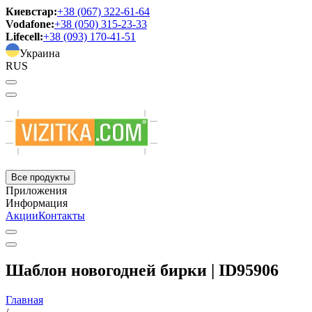
Киевстар:
+38 (067) 322-61-64
Vodafone:
+38 (050) 315-23-33
Lifecell:
+38 (093) 170-41-51
Украина
RUS
Все продукты
Приложения
Информация
Акции
Контакты
Шаблон новогодней бирки | ID95906
Главная