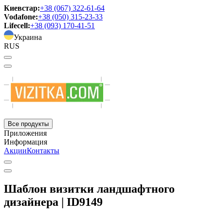
Киевстар:
+38 (067) 322-61-64
Vodafone:
+38 (050) 315-23-33
Lifecell:
+38 (093) 170-41-51
Украина
RUS
Все продукты
Приложения
Информация
Акции
Контакты
Шаблон визитки ландшафтного
дизайнера | ID9149