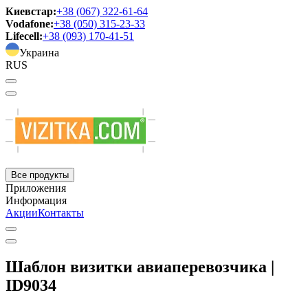
Киевстар:
+38 (067) 322-61-64
Vodafone:
+38 (050) 315-23-33
Lifecell:
+38 (093) 170-41-51
Украина
RUS
Все продукты
Приложения
Информация
Акции
Контакты
Шаблон визитки авиаперевозчика |
ID9034