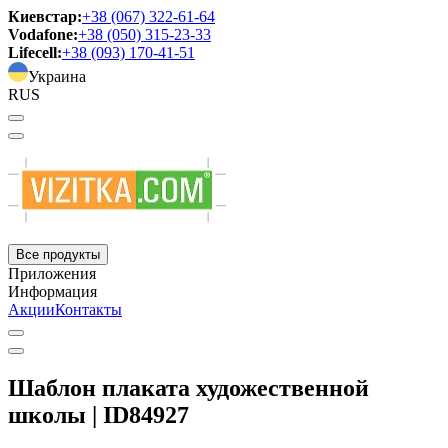
Киевстар:
+38 (067) 322-61-64
Vodafone:
+38 (050) 315-23-33
Lifecell:
+38 (093) 170-41-51
Украина
RUS
Все продукты
Приложения
Информация
Акции
Контакты
Шаблон плаката художественной
школы | ID84927