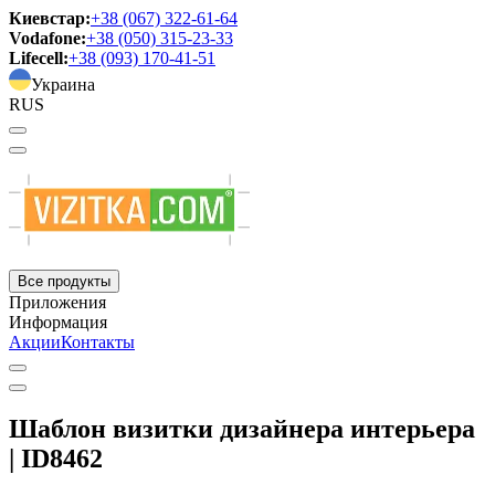
Киевстар:
+38 (067) 322-61-64
Vodafone:
+38 (050) 315-23-33
Lifecell:
+38 (093) 170-41-51
Украина
RUS
Все продукты
Приложения
Информация
Акции
Контакты
Шаблон визитки дизайнера интерьера
| ID8462