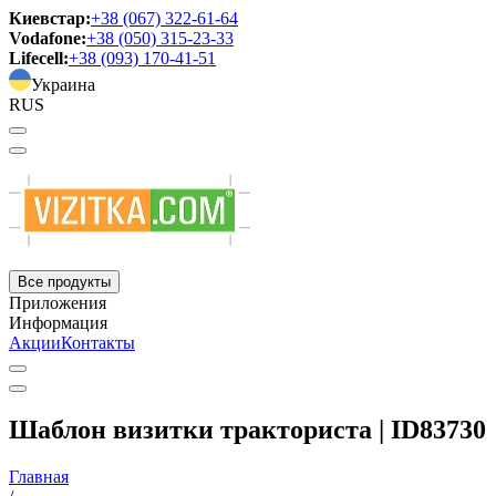
Киевстар:
+38 (067) 322-61-64
Vodafone:
+38 (050) 315-23-33
Lifecell:
+38 (093) 170-41-51
Украина
RUS
Все продукты
Приложения
Информация
Акции
Контакты
Шаблон визитки тракториста | ID83730
Главная