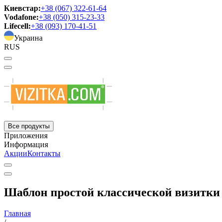
Киевстар:
+38 (067) 322-61-64
Vodafone:
+38 (050) 315-23-33
Lifecell:
+38 (093) 170-41-51
Украина
RUS
Все продукты
Приложения
Информация
Акции
Контакты
Шаблон простой классической визитки 
Главная