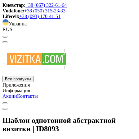
Киевстар:
+38 (067) 322-61-64
Vodafone:
+38 (050) 315-23-33
Lifecell:
+38 (093) 170-41-51
Украина
RUS
Все продукты
Приложения
Информация
Акции
Контакты
Шаблон однотонной абстрактной
визитки | ID8093