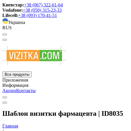
Киевстар:
+38 (067) 322-61-64
Vodafone:
+38 (050) 315-23-33
Lifecell:
+38 (093) 170-41-51
Украина
RUS
Все продукты
Приложения
Информация
Акции
Контакты
Шаблон визитки фармацевта | ID8035
Главная