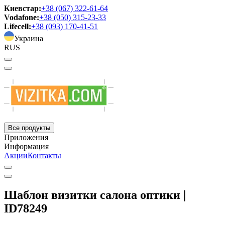
Киевстар:
+38 (067) 322-61-64
Vodafone:
+38 (050) 315-23-33
Lifecell:
+38 (093) 170-41-51
Украина
RUS
Все продукты
Приложения
Информация
Акции
Контакты
Шаблон визитки салона оптики |
ID78249