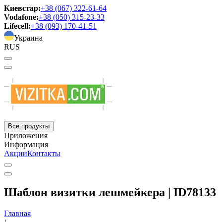
Киевстар:
+38 (067) 322-61-64
Vodafone:
+38 (050) 315-23-33
Lifecell:
+38 (093) 170-41-51
Украина
RUS
Все продукты
Приложения
Информация
Акции
Контакты
Шаблон визитки лешмейкера | ID78133
Главная