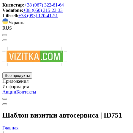
Киевстар:
+38 (067) 322-61-64
Vodafone:
+38 (050) 315-23-33
Lifecell:
+38 (093) 170-41-51
Украина
RUS
Все продукты
Приложения
Информация
Акции
Контакты
Шаблон визитки автосервиса | ID751
Главная