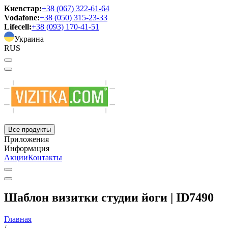
Киевстар:
+38 (067) 322-61-64
Vodafone:
+38 (050) 315-23-33
Lifecell:
+38 (093) 170-41-51
Украина
RUS
Все продукты
Приложения
Информация
Акции
Контакты
Шаблон визитки студии йоги | ID7490
Главная