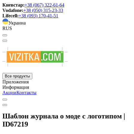
Киевстар:
+38 (067) 322-61-64
Vodafone:
+38 (050) 315-23-33
Lifecell:
+38 (093) 170-41-51
Украина
RUS
Все продукты
Приложения
Информация
Акции
Контакты
Шаблон журнала о моде с логотипом |
ID67219