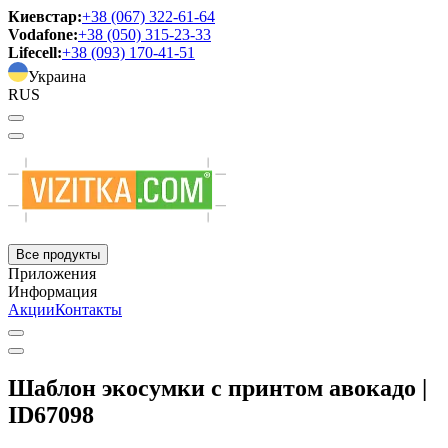
Киевстар:
+38 (067) 322-61-64
Vodafone:
+38 (050) 315-23-33
Lifecell:
+38 (093) 170-41-51
Украина
RUS
Все продукты
Приложения
Информация
Акции
Контакты
Шаблон экосумки с принтом авокадо |
ID67098