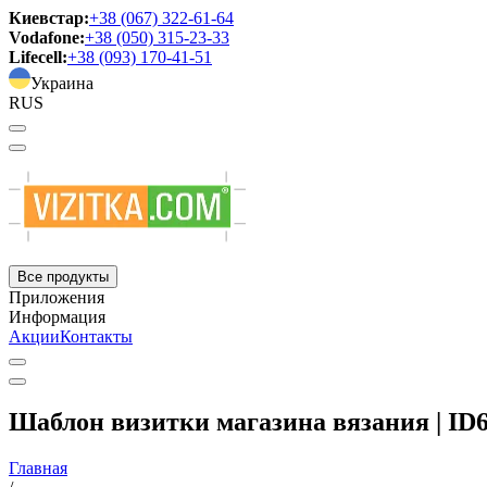
Киевстар:
+38 (067) 322-61-64
Vodafone:
+38 (050) 315-23-33
Lifecell:
+38 (093) 170-41-51
Украина
RUS
Все продукты
Приложения
Информация
Акции
Контакты
Шаблон визитки магазина вязания | ID
Главная