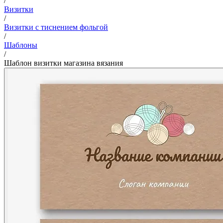
/
Визитки
/
Визитки с тиснением фольгой
/
Шаблоны
/
Шаблон визитки магазина вязания