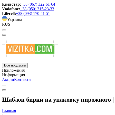
Киевстар:
+38 (067) 322-61-64
Vodafone:
+38 (050) 315-23-33
Lifecell:
+38 (093) 170-41-51
Украина
RUS
Все продукты
Приложения
Информация
Акции
Контакты
Шаблон бирки на упаковку пирожного |
Главная