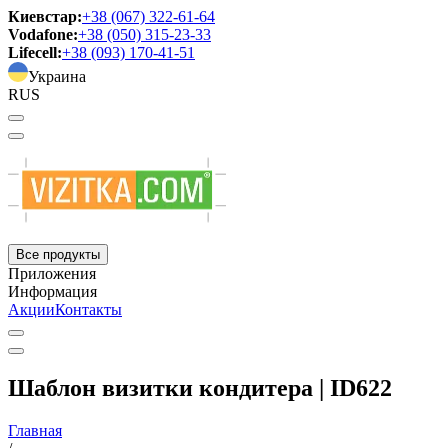
Киевстар:
+38 (067) 322-61-64
Vodafone:
+38 (050) 315-23-33
Lifecell:
+38 (093) 170-41-51
Украина
RUS
Все продукты
Приложения
Информация
Акции
Контакты
Шаблон визитки кондитера | ID622
Главная