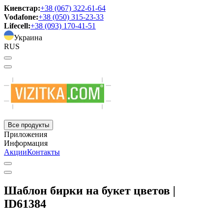
Киевстар:
+38 (067) 322-61-64
Vodafone:
+38 (050) 315-23-33
Lifecell:
+38 (093) 170-41-51
Украина
RUS
Все продукты
Приложения
Информация
Акции
Контакты
Шаблон бирки на букет цветов |
ID61384