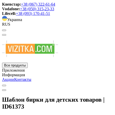
Киевстар:
+38 (067) 322-61-64
Vodafone:
+38 (050) 315-23-33
Lifecell:
+38 (093) 170-41-51
Украина
RUS
Все продукты
Приложения
Информация
Акции
Контакты
Шаблон бирки для детских товаров |
ID61373