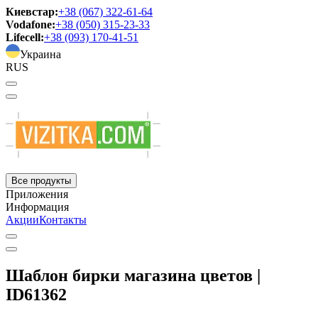
Киевстар:
+38 (067) 322-61-64
Vodafone:
+38 (050) 315-23-33
Lifecell:
+38 (093) 170-41-51
Украина
RUS
Все продукты
Приложения
Информация
Акции
Контакты
Шаблон бирки магазина цветов |
ID61362